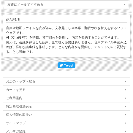
友達にメールですすめる
商品説明
音声や動画ファイルを読み込み、文字起こしや字幕、翻訳や吹き替えをするソフト
ウェアです。
AI（ChatGPT）を搭載。音声部分を分析し、内容を要約することができます。
例えば、会議を録音した音声。全て聴く必要はありません。音声ファイルを読み込
めば、詳細な議事録を作成します。どんな内容かを要約し、チャットでAIに質問す
ることも可能です。
お店のトップへ戻る
カートを見る
ご利用案内
特定商取引法表示
個人情報の取扱い
サイトマップ
メルマガ登録