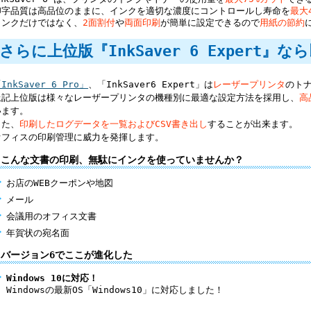
印字品質は高品位のままに、インクを適切な濃度にコントロールし寿命を
最大
インクだけではなく、
2面割付
や
両面印刷
が簡単に設定できるので
用紙の節約
さらに上位版『InkSaver 6 Expert』
InkSaver 6 Pro」
、「InkSaver6 Expert」は
レーザープリンタ
のト
上記上位版は様々なレーザープリンタの機種別に最適な設定方法を採用し、
高
います。
また、
印刷したログデータを一覧およびCSV書き出し
することが出来ます。
オフィスの印刷管理に威力を発揮します。
こんな文書の印刷、無駄にインクを使っていませんか？
お店のWEBクーポンや地図
メール
会議用のオフィス文書
年賀状の宛名面
バージョン6でここが進化した
Windows 10に対応！
Windowsの最新OS「Windows10」に対応しました！