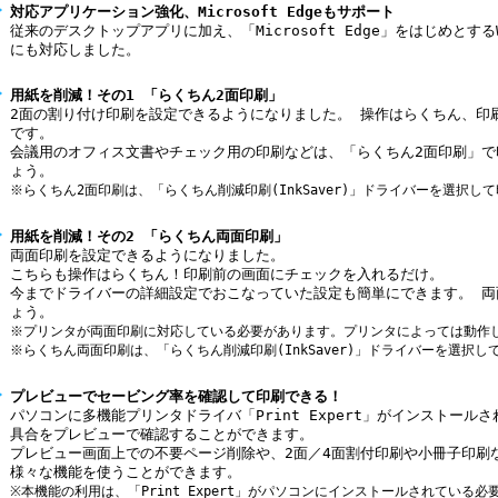
対応アプリケーション強化、Microsoft Edgeもサポート
従来のデスクトップアプリに加え、「Microsoft Edge」をはじめとする
にも対応しました。
用紙を削減！その1 「らくちん2面印刷」
2面の割り付け印刷を設定できるようになりました。 操作はらくちん、印
です。
会議用のオフィス文書やチェック用の印刷などは、「らくちん2面印刷」で
ょう。
※らくちん2面印刷は、「らくちん削減印刷(InkSaver)」ドライバーを選択
用紙を削減！その2 「らくちん両面印刷」
両面印刷を設定できるようになりました。
こちらも操作はらくちん！印刷前の画面にチェックを入れるだけ。
今までドライバーの詳細設定でおこなっていた設定も簡単にできます。 両
ょう。
※プリンタが両面印刷に対応している必要があります。プリンタによっては動作
※らくちん両面印刷は、「らくちん削減印刷(InkSaver)」ドライバーを選択
プレビューでセービング率を確認して印刷できる！
パソコンに多機能プリンタドライバ「Print Expert」がインストー
具合をプレビューで確認することができます。
プレビュー画面上での不要ページ削除や、2面／4面割付印刷や小冊子印刷な
様々な機能を使うことができます。
※本機能の利用は、「Print Expert」がパソコンにインストールされている