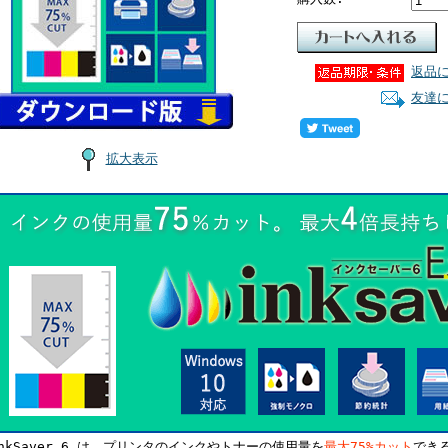
返品
友達
拡大表示
InkSaver 6 は、プリンタのインクやトナーの使用量を
最大75%カット
でき