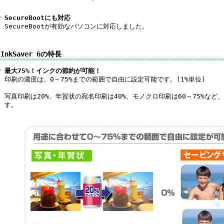
SecureBootにも対応
SecureBootが有効なパソコンに対応しました。
InkSaver 6の特長
最大75%！インクの節約が可能！
印刷の濃度は、0～75%までの範囲で自由に設定可能です。(1%単位)
写真印刷は20%、年賀状の宛名印刷は40%、モノクロ印刷は60～75%な
す。