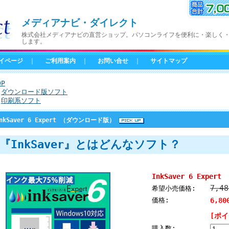
メディアナビ・ダイレクト
株式会社メディアナビの直営ショップ。パソコンライフを便利に・楽しく
します。
イページ
｜
ご利用案内
｜
お問い合せ
｜
サイトマップ
OP
>
ダウンロード版ソフト
>
印刷系ソフト
nkSaver 6 Expert （ダウンロード版）
『InkSaver』とはどんなソフト？
InkSaver 6 Expe
7,4
希望小売価格:
価格:
6,8
[ポイ
購入数: